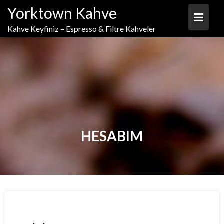
Skip
Yorktown Kahve
to
content
Kahve Keyfiniz – Espresso & Filtre Kahveler
HESABIM