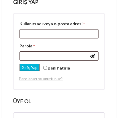
GIRIŞ YAP
Gerekli
Kullanıcı adı veya e-posta adresi
*
Gerekli
Parola
*
Giriş Yap
Beni hatırla
Parolanızı mı unuttunuz?
ÜYE OL