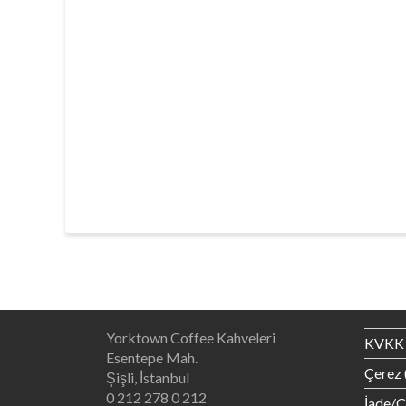
Yorktown Coffee Kahveleri
KVKK 
Esentepe Mah.
Çerez 
Şişli, İstanbul
0 212 278 0 212
İade/