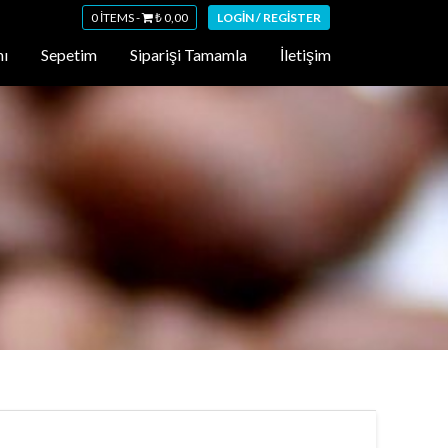
0 ITEMS -
₺
0,00
LOGIN / REGISTER
ı
Sepetim
Siparişi Tamamla
İletişim